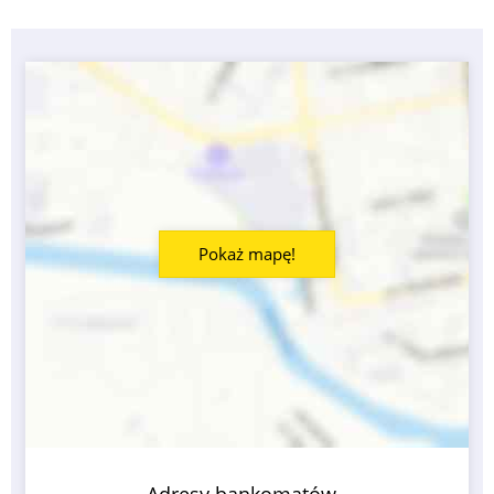
Pokaż mapę!
Adresy bankomatów